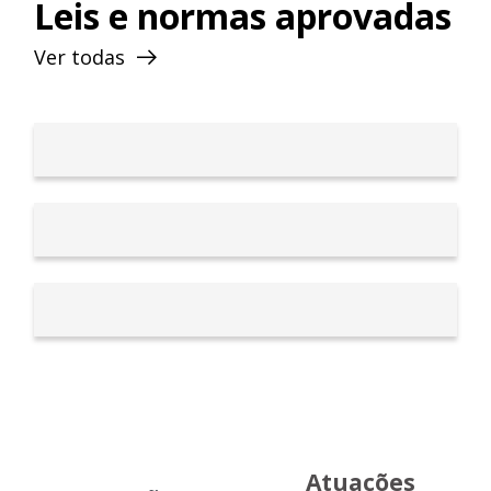
Leis e normas aprovadas
presidente da Comissão de Economia,
Orçamento e Finanças (CEOF).
Ver todas
Atuações