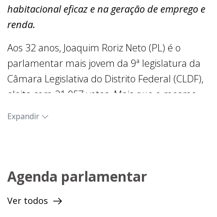
habitacional eficaz e na geração de emprego e
renda.
Aos 32 anos, Joaquim Roriz Neto (PL) é o
parlamentar mais jovem da 9ª legislatura da
Câmara Legislativa do Distrito Federal (CLDF),
eleito com 21.057 votos. Mais que o mesmo
nome, compartilha as bandeiras históricas do
Expandir
avô Joaquim Roriz, com propostas voltadas
para as classes mais necessitadas da
população. É o único herdeiro político eleito do
exgovernador.
Agenda parlamentar
Formado em ciências políticas pela
Ver todos
Universidade de Nova York (EUA), aprendeu