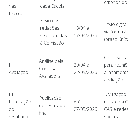
critérios do
nas
cada Escola
Escolas
Envio das
Envio digita
redações
13/04 a
via formulár
selecionadas
17/04/2026
(prazo únic
à Comissão
Cinco sema
Análise pela
II –
20/04 a
para reuniõ
Comissão
Avaliação
22/05/2026
alinhament
Avaliadora
avaliação
III –
Divulgação o
Publicação
Publicação
Até
no site da 
do resultado
do
27/05/2026
CAS e rede
final
resultado
sociais