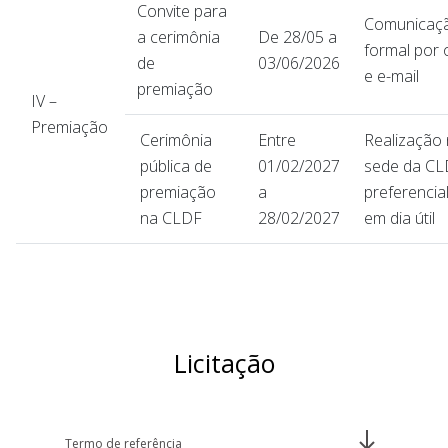
Convite para
Comunicaç
a cerimônia
De 28/05 a
formal por o
de
03/06/2026
e e-mail
premiação
IV –
Premiação
Cerimônia
Entre
Realização
pública de
01/02/2027
sede da CL
premiação
a
preferenci
na CLDF
28/02/2027
em dia útil
Licitação
Termo de referência