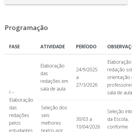
Programação
FASE
ATIVIDADE
PERÍODO
OBSERVAÇ
Elaboração
Elaboração
24/9/2025
redação so
das
a
orientação
redações em
27/3/2026
professore
sala de aula
I –
sala de aul
Elaboração
das
Seleção dos
Seleção int
redações
seis
30/03 a
da Escola,
pelos
melhores
10/04/2026
conforme
estudantes
textos por