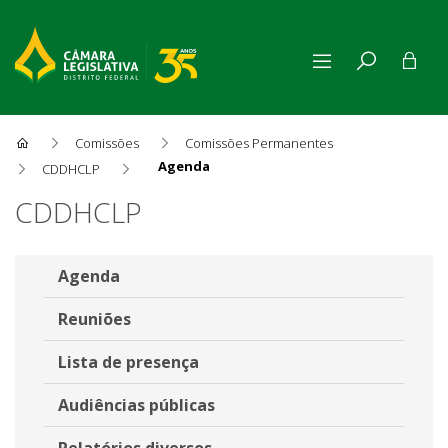
Comissões
Comissões Permanentes
Agenda
CDDHCLP
Agenda
CDDHCLP
Agenda
Reuniões
Lista de presença
Audiências públicas
Relatórios diversos