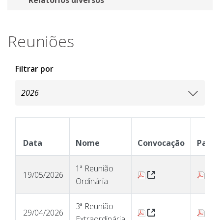
Reuniões
Filtrar por
Data
Nome
Convocação
Paut
1ª Reunião
(Abre uma Nova Ja
(
19/05/2026
Ordinária
3ª Reunião
(Abre uma Nova Ja
(
29/04/2026
Extraordinária