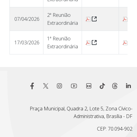
2ª Reunião
(Abre uma Nova Ja
(
07/04/2026
Extraordinária
1ª Reunião
(Abre uma Nova Ja
(
17/03/2026
Extraordinária
Praça Municipal, Quadra 2, Lote 5, Zona Cívico-
Administrativa, Brasília - DF
CEP: 70.094-902