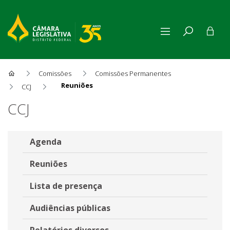
Comissões
Comissões Permanentes
Reuniões
CCJ
Reuniões
CCJ
Agenda
Reuniões
Lista de presença
Audiências públicas
Relatórios diversos