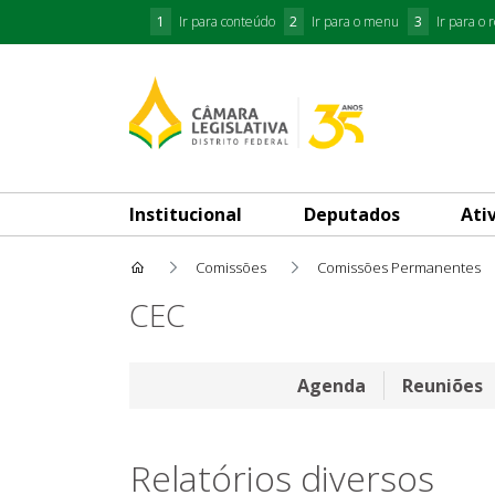
1
Ir para conteúdo
2
Ir para o menu
3
Ir para o 
Institucional
Deputados
Ati
Comissões
Comissões Permanentes
Relatórios diversos
CEC
Agenda
Reuniões
Relatórios diversos