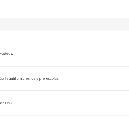
-25abr24
ão Infantil em creches e pré-escolas
o da UnDF