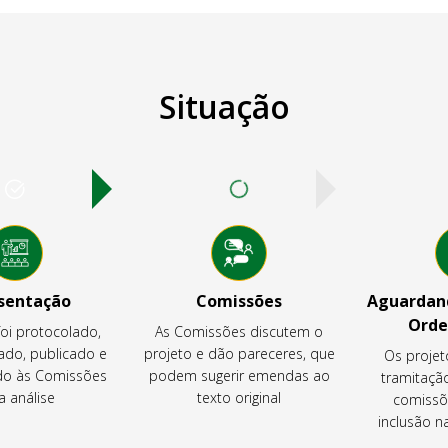
Situação
sentação
Comissões
Aguardand
Orde
foi protocolado,
As Comissões discutem o
ado, publicado e
projeto e dão pareceres, que
Os projet
o às Comissões
podem sugerir emendas ao
tramitaçã
a análise
texto original
comissõ
inclusão 