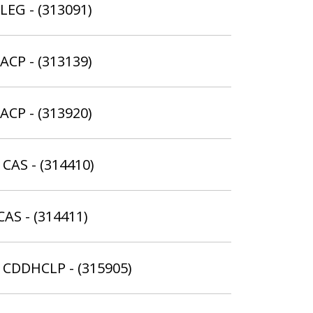
ELEG - (313091)
SACP - (313139)
SACP - (313920)
 CAS - (314410)
CAS - (314411)
- CDDHCLP - (315905)