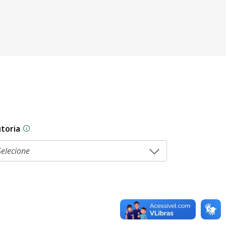
toria
sam por diferentes estágios durante o processo legislati
As proposições legislativas na CLDF podem ser origi