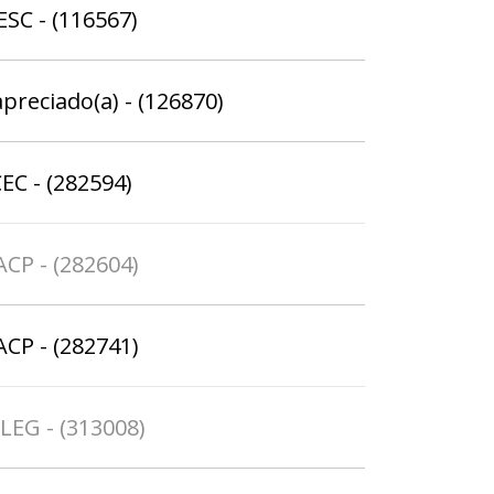
ESC - (116567)
apreciado(a) - (126870)
EC - (282594)
ACP - (282604)
ACP - (282741)
ELEG - (313008)