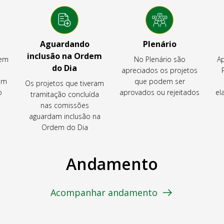
Aguardando
Plenário
inclusão na Ordem
tem
No Plenário são
Ap
do Dia
apreciados os projetos
em
que podem ser
Os projetos que tiveram
o
aprovados ou rejeitados
el
tramitação concluída
nas comissões
aguardam inclusão na
Ordem do Dia
Andamento
Acompanhar andamento