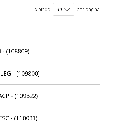
Exibindo
por página
 - (108809)
ELEG - (109800)
ACP - (109822)
ESC - (110031)