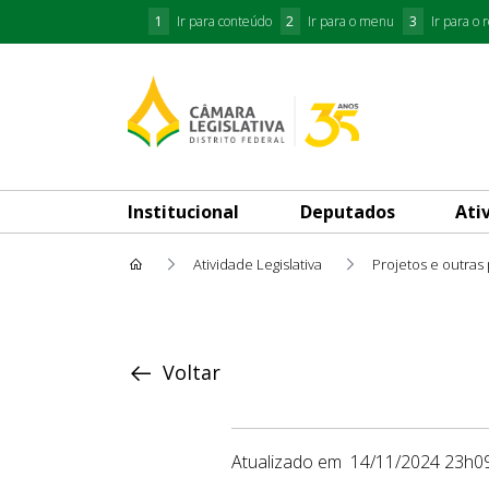
1
Ir para conteúdo
2
Ir para o menu
3
Ir para o 
Institucional
Deputados
Ati
Atividade Legislativa
Projetos e outras
Proposição
Voltar
Atualizado em
14/11/2024 23h0