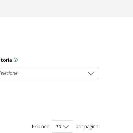
toria
sam por diferentes estágios durante o processo legislati
As proposições legislativas na CLDF podem ser origi
Exibindo
por página