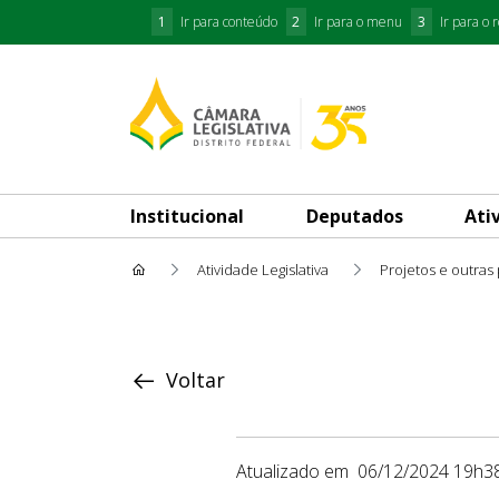
1
Ir para conteúdo
2
Ir para o menu
3
Ir para o 
Institucional
Deputados
Ati
Atividade Legislativa
Projetos e outras
Proposição
Voltar
Atualizado em
06/12/2024 19h3