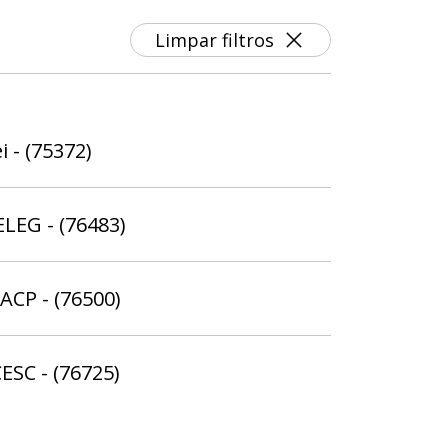
Limpar filtros
i - (75372)
ELEG - (76483)
ACP - (76500)
ESC - (76725)