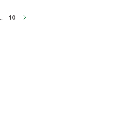
..
10
a
gina
Páginas intermediárias
Página
ior
Próxima página