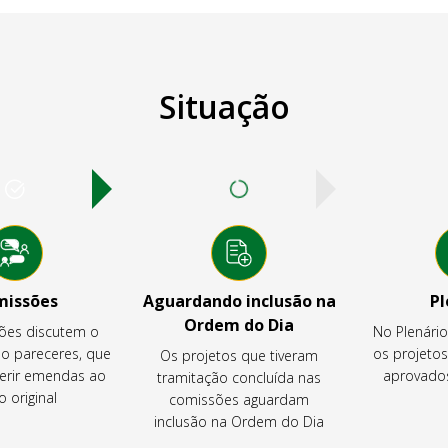
Situação
missões
Aguardando inclusão na
Pl
Ordem do Dia
ões discutem o
No Plenári
ão pareceres, que
os projeto
Os projetos que tiveram
rir emendas ao
aprovados
tramitação concluída nas
o original
comissões aguardam
inclusão na Ordem do Dia