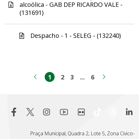
alcoólica - GAB DEP RICARDO VALE -
(131691)
Despacho - 1 - SELEG - (132240)
1
2
3
...
6
Página
Página
Página
Páginas intermed
Página
Página anterior
Próxima 
Praça Municipal, Quadra 2, Lote 5, Zona Cívico-