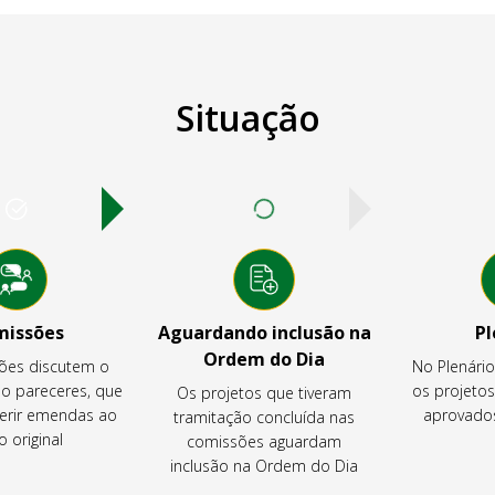
Situação
missões
Aguardando inclusão na
Pl
Ordem do Dia
ões discutem o
No Plenári
ão pareceres, que
os projeto
Os projetos que tiveram
rir emendas ao
aprovados
tramitação concluída nas
o original
comissões aguardam
inclusão na Ordem do Dia