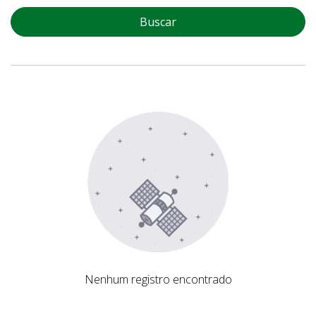
Buscar
Nenhum registro encontrado
Nenhum registro encontrado