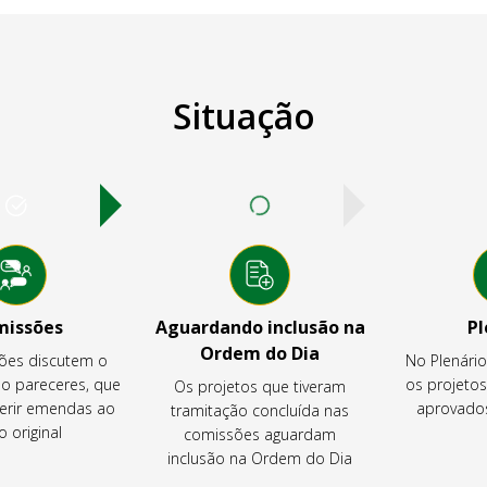
Situação
missões
Aguardando inclusão na
Pl
Ordem do Dia
ões discutem o
No Plenári
ão pareceres, que
os projeto
Os projetos que tiveram
rir emendas ao
aprovados
tramitação concluída nas
o original
comissões aguardam
inclusão na Ordem do Dia