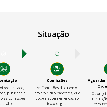
Situação
sentação
Comissões
Aguardand
Orde
foi protocolado,
As Comissões discutem o
ado, publicado e
projeto e dão pareceres, que
Os projet
o às Comissões
podem sugerir emendas ao
tramitaçã
a análise
texto original
comissõ