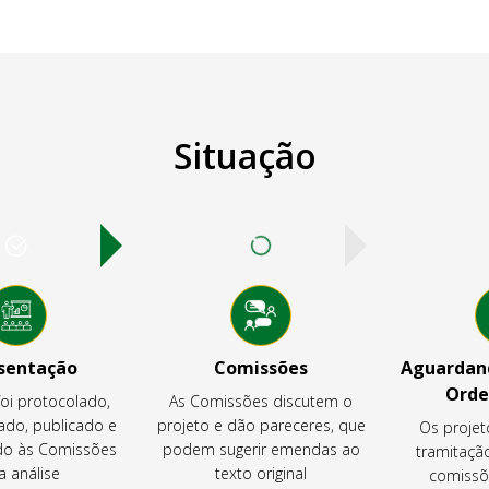
Situação
sentação
Comissões
Aguardand
Orde
foi protocolado,
As Comissões discutem o
ado, publicado e
projeto e dão pareceres, que
Os projet
o às Comissões
podem sugerir emendas ao
tramitaçã
a análise
texto original
comissõ