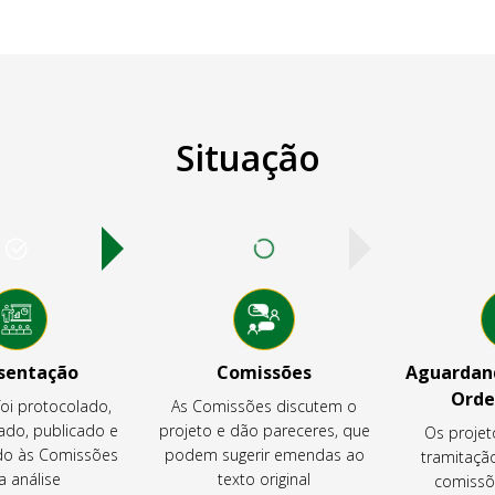
Situação
sentação
Comissões
Aguardand
Orde
foi protocolado,
As Comissões discutem o
ado, publicado e
projeto e dão pareceres, que
Os projet
o às Comissões
podem sugerir emendas ao
tramitaçã
a análise
texto original
comissõ