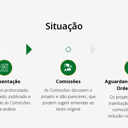
Situação
sentação
Comissões
Aguardand
Orde
foi protocolado,
As Comissões discutem o
ado, publicado e
projeto e dão pareceres, que
Os projet
o às Comissões
podem sugerir emendas ao
tramitaçã
a análise
texto original
comissõ
inclusão 