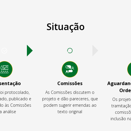
Situação
sentação
Comissões
Aguardand
Orde
foi protocolado,
As Comissões discutem o
ado, publicado e
projeto e dão pareceres, que
Os projet
o às Comissões
podem sugerir emendas ao
tramitaçã
a análise
texto original
comissõ
inclusão 