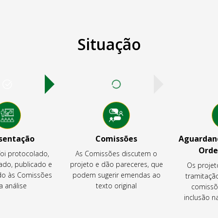
Situação
sentação
Comissões
Aguardand
Orde
foi protocolado,
As Comissões discutem o
ado, publicado e
projeto e dão pareceres, que
Os projet
o às Comissões
podem sugerir emendas ao
tramitaçã
a análise
texto original
comissõ
inclusão 