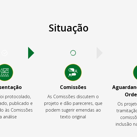
Situação
sentação
Comissões
Aguardand
Orde
foi protocolado,
As Comissões discutem o
ado, publicado e
projeto e dão pareceres, que
Os projet
o às Comissões
podem sugerir emendas ao
tramitaçã
a análise
texto original
comissõ
inclusão 