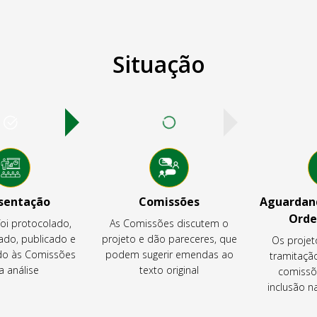
Situação
sentação
Comissões
Aguardand
Orde
foi protocolado,
As Comissões discutem o
ado, publicado e
projeto e dão pareceres, que
Os projet
o às Comissões
podem sugerir emendas ao
tramitaçã
a análise
texto original
comissõ
inclusão 