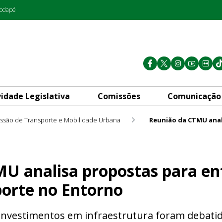
rodapé
vidade Legislativa
Comissões
Comunicação
ssão de Transporte e Mobilidade Urbana
postas para enfrentar alto c
U analisa propostas para enf
porte no Entorno
 investimentos em infraestrutura foram debati