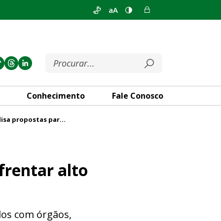
aA
Conhecimento
Fale Conosco
Reunião da CTMU analisa propostas para enfrentar alto custo do transporte no Entorno
usto do transporte no Entorn
rentar alto
dos com órgãos,