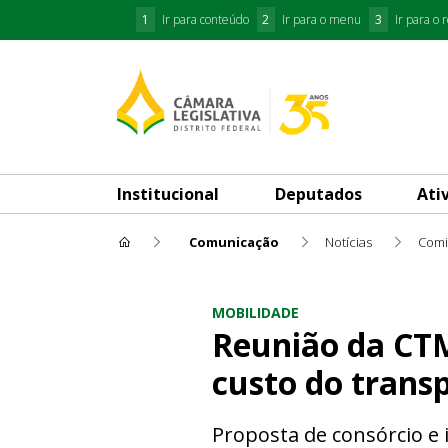
1
Ir para conteúdo
2
Ir para o menu
3
Ir para o 
Institucional
Deputados
Ati
Comunicação
Notícias
Comi
Reunião da CTMU analisa pro
MOBILIDADE
Reunião da CTM
custo do trans
Proposta de consórcio e