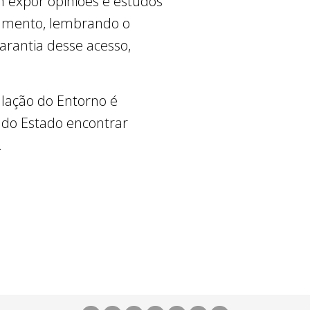
m expor opiniões e estudos
aumento, lembrando o
arantia desse acesso,
ulação do Entorno é
 do Estado encontrar
.