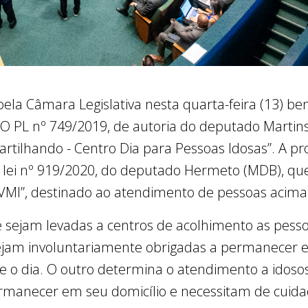
pela Câmara Legislativa nesta quarta-feira (13) b
l. O PL nº 749/2019, de autoria do deputado Marti
artilhando - Centro Dia para Pessoas Idosas”. A p
 lei nº 919/2020, do deputado Hermeto (MDB), que
VMI”, destinado ao atendimento de pessoas acima 
e sejam levadas a centros de acolhimento as pes
 sejam involuntariamente obrigadas a permanecer 
 dia. O outro determina o atendimento a idoso
rmanecer em seu domicílio e necessitam de cuidad