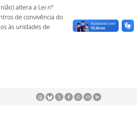
ião) altera a Lei nº
entros de convivência do
dos às unidades de