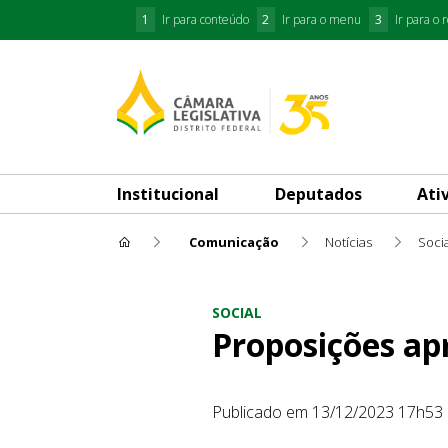
1
Ir para conteúdo
2
Ir para o menu
3
Ir para o 
Institucional
Deputados
Ati
Comunicação
Notícias
Socia
Proposições aprovadas pela 
SOCIAL
Proposições ap
Publicado em 13/12/2023 17h53