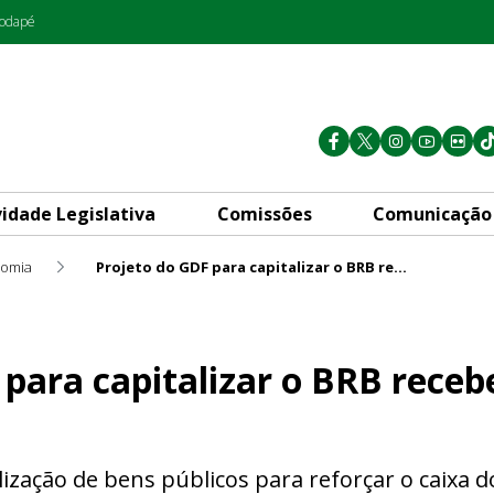
rodapé
vidade Legislativa
Comissões
Comunicação
omia
Projeto do GDF para capitalizar o BRB recebe críticas em plenário
ar o BRB recebe críticas em 
para capitalizar o BRB receb
ização de bens públicos para reforçar o caixa do