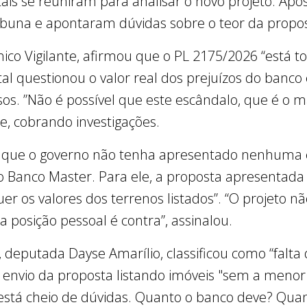
tais se reuniram para analisar o novo projeto. Apó
buna e apontaram dúvidas sobre o teor da propos
ico Vigilante, afirmou que o PL 2175/2026 “está t
al questionou o valor real dos prejuízos do banco
s. ”Não é possível que este escândalo, que é o mai
, cobrando investigações.
 que o governo não tenha apresentado nenhuma e
 o Banco Master. Para ele, a proposta apresenta
er os valores dos terrenos listados”. “O projeto 
 posição pessoal é contra”, assinalou.
, deputada Dayse Amarílio, classificou como “falta
 envio da proposta listando imóveis "sem a meno
 está cheio de dúvidas. Quanto o banco deve? Qu