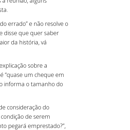
s a reunião, alguns
ta.
odo errado” e não resolve o
 e disse que quer saber
or da história, vá
xplicação sobre a
da é “quase um cheque em
não informa o tamanho do
 de consideração do
r condição de serem
anto pegará emprestado?”,