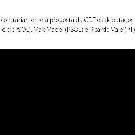
contrariamente à proposta do GDF os deputados 
Felix (PSOL), Max Maciel (PSOL) e Ricardo Vale (PT)