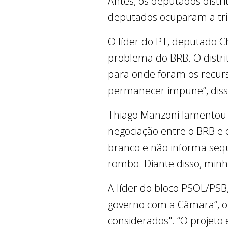
Antes, os deputados distri
deputados ocuparam a tri
O líder do PT, deputado Ch
problema do BRB. O distrit
para onde foram os recurso
permanecer impune”, disse
Thiago Manzoni lamentou
negociação entre o BRB e
branco e não informa sequ
rombo. Diante disso, minha
A líder do bloco PSOL/PSB
governo com a Câmara”, o
considerados". “O projeto