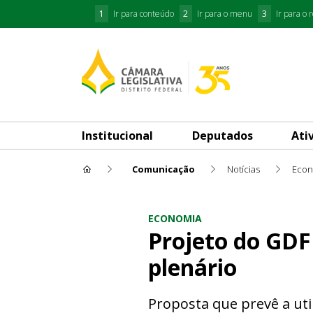
1
Ir para conteúdo
2
Ir para o menu
3
Ir para o 
Institucional
Deputados
Ati
Comunicação
Notícias
Econ
Projeto do GDF para capitaliz
ECONOMIA
Projeto do GDF 
plenário
Proposta que prevê a util