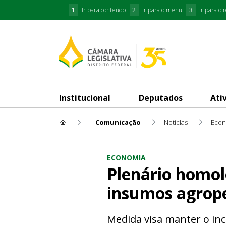
1
Ir para conteúdo
2
Ir para o menu
3
Ir para o 
Institucional
Deputados
Ati
Comunicação
Notícias
Econ
Plenário homologa convênio e
ECONOMIA
Plenário homolo
insumos agrop
Medida visa manter o ince