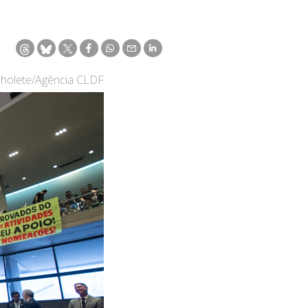
nholete/Agência CLDF