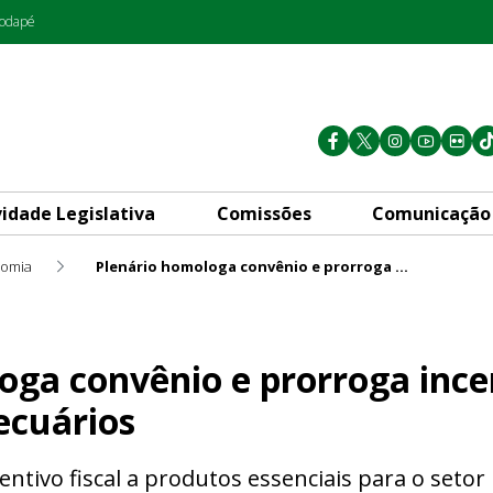
rodapé
vidade Legislativa
Comissões
Comunicação
omia
Plenário homologa convênio e prorroga incentivo fiscal a insumos agropecuários
 prorroga incentivo fiscal a
ga convênio e prorroga incen
ecuários
ntivo fiscal a produtos essenciais para o setor