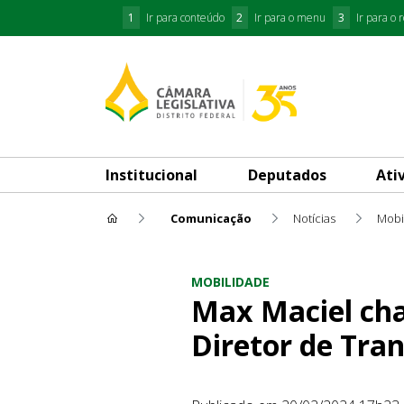
1
Ir para conteúdo
2
Ir para o menu
3
Ir para o 
Institucional
Deputados
Ati
Comunicação
Notícias
Mobi
Max Maciel chama a atenção 
MOBILIDADE
Max Maciel cha
Diretor de Tra