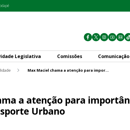
rodapé
vidade Legislativa
Comissões
Comunicação
lidade
Max Maciel chama a atenção para importância do Plano Diretor de Transporte Urbano
para importância do Plano D
ma a atenção para importân
nsporte Urbano