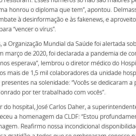
a honrou o diploma que tem”, apontou. Delmasso 
ate à desinformação e às fakenews, e aproveito
ara “vencer o vírus”.
s, a Organização Mundial da Saúde foi alertada s
 março de 2020, foi declarada a pandemia de coro
nos esperava”, lembrou o diretor médico do Hospit
u os mais de 1,5 mil colaboradores da unidade hosp
s presentes na solenidade: “Vocês se dedicaram a
 honrado por ter trabalhado com vocês”.
do hospital, José Carlos Daher, a superintendent
radeceu a homenagem da CLDF: “Estou profundame
agem. Reafirmo nossa incondicional disponibilid
a gratidão a todos que se ombrearam conosco n