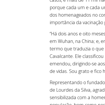
porque cada um e cada um
dos homenageados no comb
importância da vacinação p
“Há dois anos e oito mese
em Wuhan, na China; e, em
termo que traduzia o que 
Cavalcante. Ele classifico
emendou, dirigindo-se ao
de vidas. Sou grato e fico
Representando o fundador 
de Lourdes da Silva, ag
sensibilizada com a homen
população, bem como noss