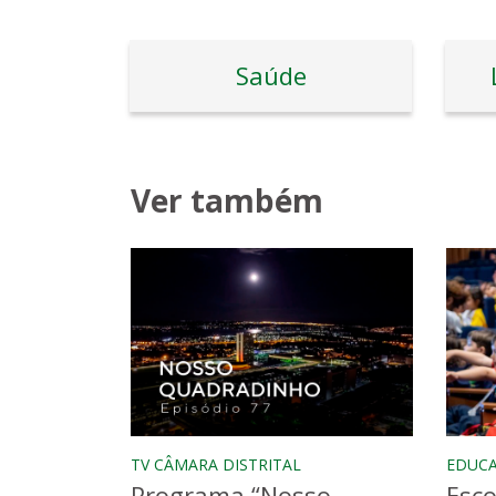
Saúde
Ver também
TV CÂMARA DISTRITAL
EDUC
Programa “Nosso
Esco