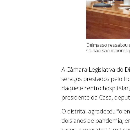
Delmasso ressaltou a
só não são maiores 
A Câmara Legislativa do 
serviços prestados pelo H
daquele centro hospitalar
presidente da Casa, deput
O distrital agradeceu “o 
dois anos de pandemia, em 
casos, e mais de 11 mil n