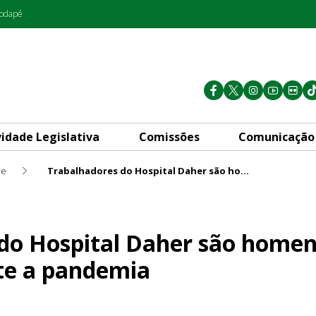
rodapé
vidade Legislativa
Comissões
Comunicação
de
Trabalhadores do Hospital Daher são homenageados por atuação durante a pandemia
Daher são homenageados por
do Hospital Daher são home
te a pandemia