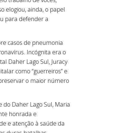
elogiou, ainda, o papel
u para defender a
obre casos de pneumonia
navírus. Incógnita era o
al Daher Lago Sul, Juracy
italar como “guerreiros” e
 preservar o maior número
e do Daher Lago Sul, Maria
nte honrada e
ade e atenção à saúde da
as duras batalhas