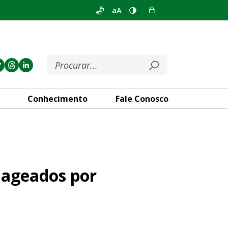
aA
Conhecimento
Fale Conosco
 atuação durante a pandemia
nageados por