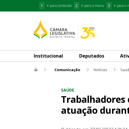
1
Ir para conteúdo
2
Ir para o menu
3
Ir para o 
Institucional
Deputados
Ati
Comunicação
Notícias
Saú
Trabalhadores do Hospital 
SAÚDE
Trabalhadores 
atuação duran