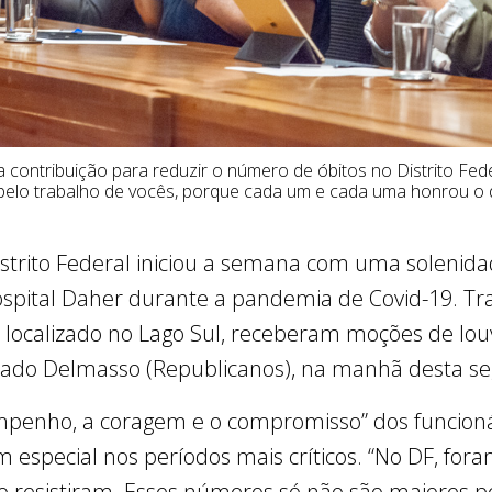
 contribuição para reduzir o número de óbitos no Distrito Fed
pelo trabalho de vocês, porque cada um e cada uma honrou o 
Distrito Federal iniciou a semana com uma solen
ospital Daher durante a pandemia de Covid-19. Tr
, localizado no Lago Sul, receberam moções de lou
ado Delmasso (Republicanos), na manhã desta seg
empenho, a coragem e o compromisso” dos funcioná
especial nos períodos mais críticos. “No DF, fora
ão resistiram. Esses números só não são maiores pe