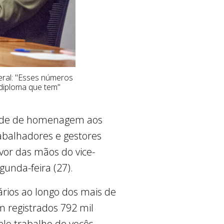
eral: "Esses números
diploma que tem"
idade de homenagem aos
abalhadores e gestores
vor das mãos do vice-
unda-feira (27).
rios ao longo dos mais de
m registrados 792 mil
lo trabalho de vocês,