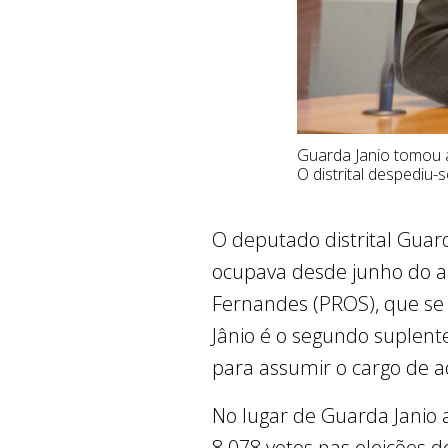
Guarda Janio tomou a
O distrital despediu-
O deputado distrital Guar
ocupava desde junho do a
Fernandes (PROS), que se 
Jânio é o segundo suplent
para assumir o cargo de a
No lugar de Guarda Janio a
8.078 votos nas eleições d