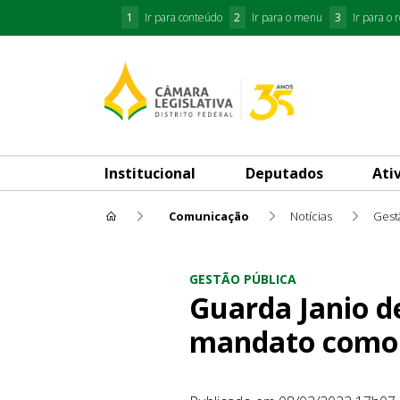
1
Ir para conteúdo
2
Ir para o menu
3
Ir para o 
Institucional
Deputados
Ati
Comunicação
Notícias
Gest
Guarda Janio deixa CLDF e 
GESTÃO PÚBLICA
Guarda Janio d
mandato como 