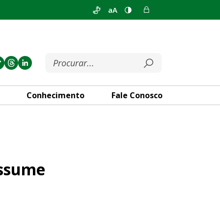
aA
Conhecimento
Fale Conosco
to como 3º suplente
assume