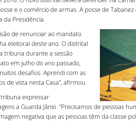
a posse e o comércio de armas. A posse de Tabane
la da Presidência.
isão de renunciar ao mandato
 eleitoral deste ano. O distrital
a tribuna durante a sessão
dato em julho do ano passado,
uitos desafios. Aprendi com as
os de vista nesta Casa”, afirmou.
 tribuna expressar
gens a Guarda Jânio. “Precisamos de pessoas h
magem negativa que as pessoas têm da classe políti