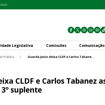
rodapé
vidade Legislativa
Comissões
Comunicação
ão Pública
Guarda Janio deixa CLDF e Carlos Tabanez assume mandato como 3º suplente
Carlos Tabanez assume manda
eixa CLDF e Carlos Tabanez 
3º suplente