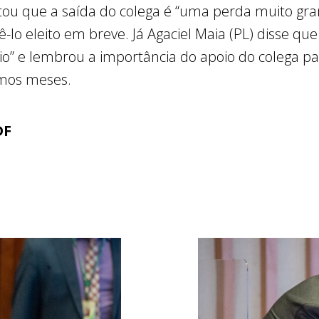
ltou que a saída do colega é “uma perda muito g
ê-lo eleito em breve. Já Agaciel Maia (PL) disse que
o” e lembrou a importância do apoio do colega p
timos meses.
DF