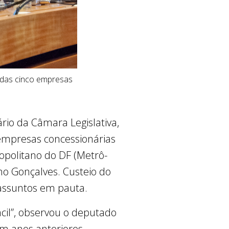
o das cinco empresas
ário da Câmara Legislativa,
 empresas concessionárias
ropolitano do DF (Metrô-
no Gonçalves. Custeio do
 assuntos em pauta.
cil”, observou o deputado
em anos anteriores