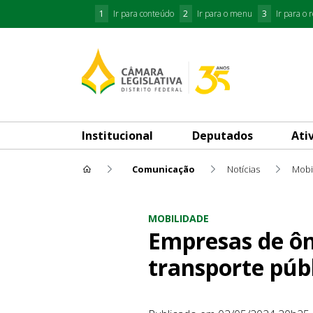
1
Ir para conteúdo
2
Ir para o menu
3
Ir para o 
Institucional
Deputados
Ati
Comunicação
Notícias
Mobi
Empresas de ônibus, rodoviá
MOBILIDADE
Empresas de ôn
transporte púb