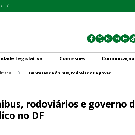
rodapé
vidade Legislativa
Comissões
Comunicação
lidade
Empresas de ônibus, rodoviários e governo debatem transporte público no DF
rios e governo debatem trans
ibus, rodoviários e governo
lico no DF