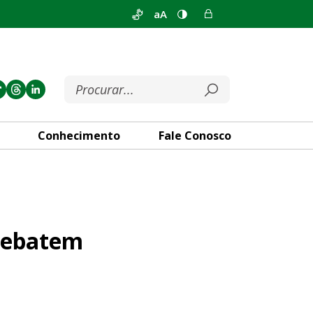
aA
Conhecimento
Fale Conosco
porte público no DF
 debatem