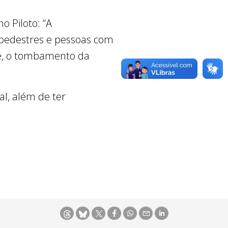
o Piloto: “A
 pedestres e pessoas com
ive, o tombamento da
al, além de ter