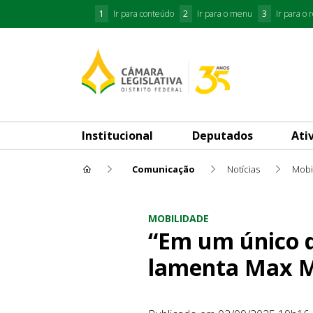
1
Ir para conteúdo
2
Ir para o menu
3
Ir para o 
Institucional
Deputados
Ati
Comunicação
Notícias
Mobi
“Em um único dia, tivemos q
MOBILIDADE
“Em um único d
lamenta Max M