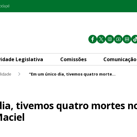
rodapé
vidade Legislativa
Comissões
Comunicação
lidade
“Em um único dia, tivemos quatro mortes no trânsito”, lamenta Max Maciel
uatro mortes no trânsito”, 
ia, tivemos quatro mortes no
aciel