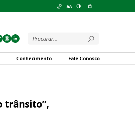
aA
Conhecimento
Fale Conosco
lamenta Max Maciel
 trânsito”,