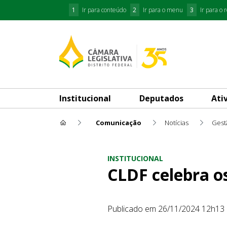
1
Ir para conteúdo
2
Ir para o menu
3
Ir para o 
Institucional
Deputados
Ati
Comunicação
Notícias
Gest
CLDF celebra os 30 anos da C
INSTITUCIONAL
CLDF celebra os
Publicado em 26/11/2024 12h13