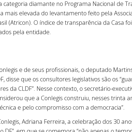
 a categoria diamante no Programa Nacional de Tr
 a mais elevada do levantamento feito pela Asso
sil (Atricon). O índice de transparência da Casa f
tados pela entidade.
Conlegis e de seus profissionais, o deputado Marti
F, disse que os consultores legislativos são os “gu
res da CLDF”. Nesse contexto, o secretário-executi
iderou que a Conlegis construiu, nesses trinta an
técnica e pelo compromisso com a democracia”.
Conlegis, Adriana Ferreira, a celebração dos 30 an
va do DF”, em que se comemora “não apenas o temp