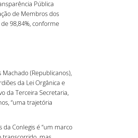
ansparência Pública
ciação de Membros dos
oi de 98,84%, conforme
ns Machado (Republicanos),
ardiões da Lei Orgânica e
vo da Terceira Secretaria,
os, “uma trajetória
os da Conlegis é “um marco
o transcorrido, mas