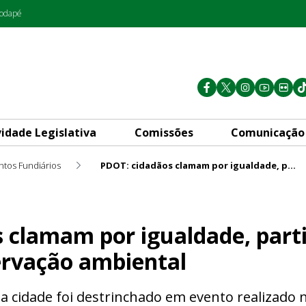
rodapé
vidade Legislativa
Comissões
Comunicação
ntos Fundiários
PDOT: cidadãos clamam por igualdade, participação popular e preservação ambiental
gualdade, participação popul
 clamam por igualdade, part
ervação ambiental
 cidade foi destrinchado em evento realizado 