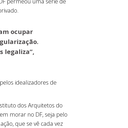
 DF permeou uma série de
privado.
xam ocupar
gularização.
 legaliza”,
pelos idealizadores de
tituto dos Arquitetos do
uem morar no DF, seja pelo
ulação, que se vê cada vez