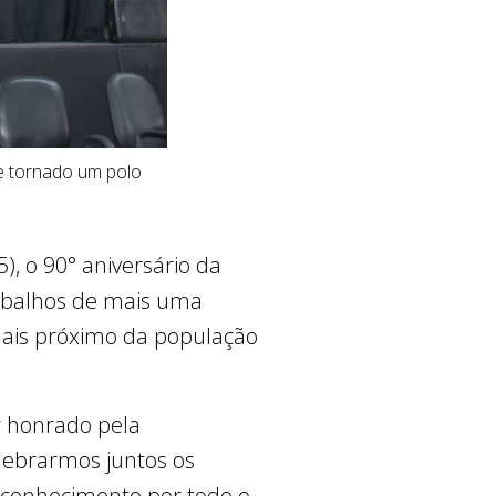
e tornado um polo
, o 90° aniversário da
trabalhos de mais uma
mais próximo da população
r honrado pela
lebrarmos juntos os
econhecimento por todo o