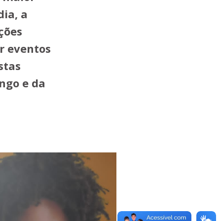
ia, a
ções
r eventos
stas
ango e da