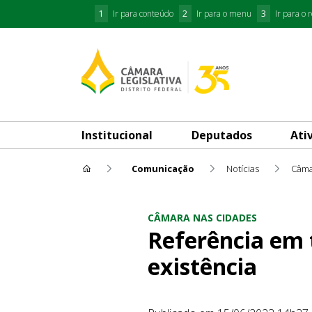
1
Ir para conteúdo
2
Ir para o menu
3
Ir para o 
Institucional
Deputados
Ati
Comunicação
Notícias
Câma
Referência em turismo, Brazl
CÂMARA NAS CIDADES
Referência em 
existência