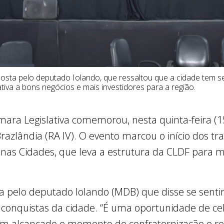
sta pelo deputado Iolando, que ressaltou que a cidade tem s
rativa a bons negócios e mais investidores para a região.
ra Legislativa comemorou, nesta quinta-feira (15)
Brazlândia (RA IV). O evento marcou o início dos 
 nas Cidades, que leva a estrutura da CLDF para 
 pelo deputado Iolando (MDB) que disse se senti
onquistas da cidade. “É uma oportunidade de ce
em alcançado e momento de confraternização e r