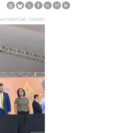
 Machado/Gab. Iolando