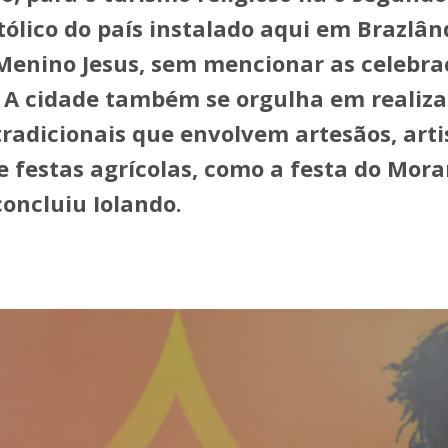
ólico do país instalado aqui em Brazlând
Menino Jesus, sem mencionar as celebra
. A cidade também se orgulha em realiza
tradicionais que envolvem artesãos, arti
 e festas agrícolas, como a festa do Mor
concluiu Iolando.