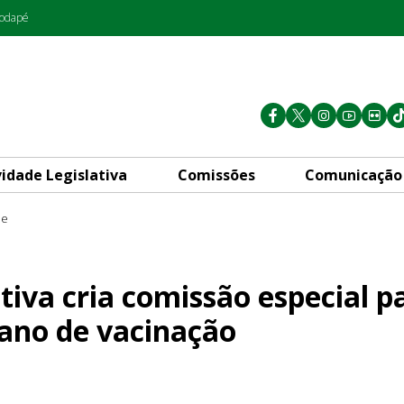
rodapé
vidade Legislativa
Comissões
Comunicação
de
issão especial para acompanh
tiva cria comissão especial p
ano de vacinação