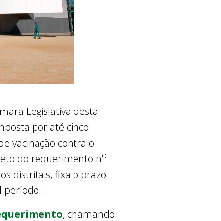
mara Legislativa desta
mposta por até cinco
de vacinação contra o
o
bjeto do requerimento n
 distritais, fixa o prazo
l período.
requerimento
, chamando