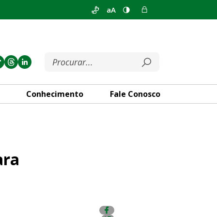
aA
Conhecimento
Fale Conosco
ar plano de vacinação
ara