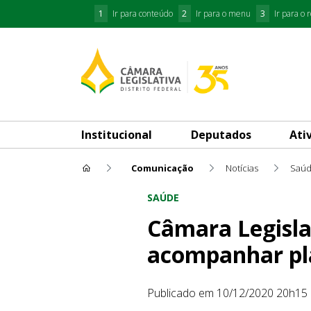
1
Ir para conteúdo
2
Ir para o menu
3
Ir para o 
Institucional
Deputados
Ati
Comunicação
Notícias
Saú
Câmara Legislativa cria com
SAÚDE
Câmara Legisla
acompanhar pl
Publicado em 10/12/2020 20h15