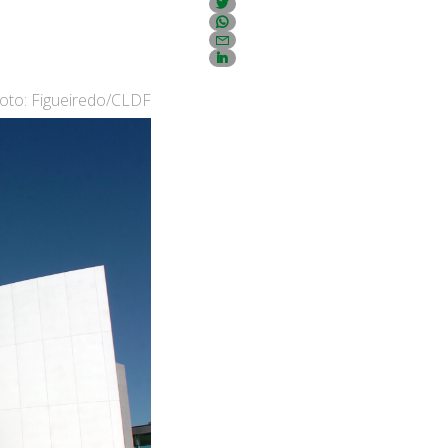
oto: Figueiredo/CLDF