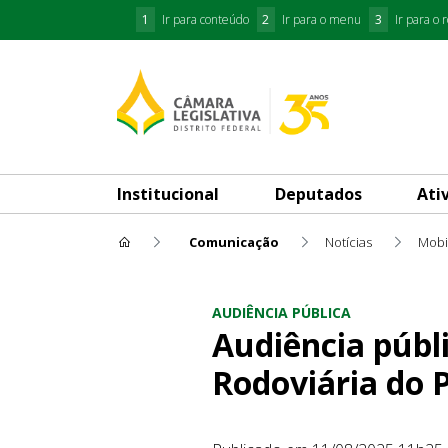
1
Ir para conteúdo
2
Ir para o menu
3
Ir para o 
Institucional
Deputados
Ati
Comunicação
Notícias
Mobi
Audiência pública externa de
AUDIÊNCIA PÚBLICA
Audiência públ
Rodoviária do P