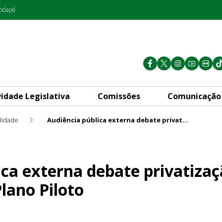
rodapé
vidade Legislativa
Comissões
Comunicação
lidade
Audiência pública externa debate privatização da Rodoviária do Plano Piloto
bate privatização da Rodoviár
ica externa debate privatizaç
lano Piloto