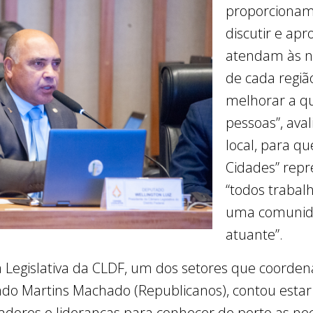
proporcionam
discutir e apr
atendam às ne
de cada regiã
melhorar a qu
pessoas”, aval
local, para q
Cidades” repr
“todos trabal
uma comunida
atuante”.
 Legislativa da CLDF, um dos setores que coordena
tado Martins Machado (Republicanos), contou esta
dores e lideranças para conhecer de perto as nec