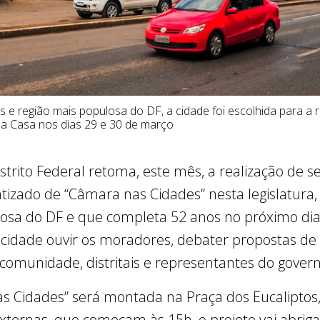
s e região mais populosa do DF, a cidade foi escolhida para a
da Casa nos dias 29 e 30 de março
strito Federal retoma, este mês, a realização de s
atizado de “Câmara nas Cidades” nesta legislatura,
losa do DF e que completa 52 anos no próximo dia
é a cidade ouvir os moradores, debater propostas de 
comunidade, distritais e representantes do govern
s Cidades” será montada na Praça dos Eucaliptos
xternas, que começam às 15h, o projeto vai abriga