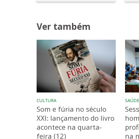
Ver também
CULTURA
SAÚD
Som e fúria no século
Sess
XXI: lançamento do livro
hom
acontece na quarta-
prof
feira (12)
na n