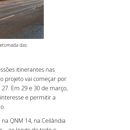
 retomada das
essões itinerantes nas
 o projeto vai começar por
 27. Em 29 e 30 de março,
interesse e permitir a
o.
, na QNM 14, na Ceilândia
r – ao longo de todo o