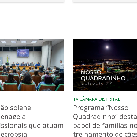
E
TV CÂMARA DISTRITAL
ão solene
Programa “Nosso
enageia
Quadradinho” dest
issionais que atuam
papel de famílias n
ecropsia
treinamento de cãe