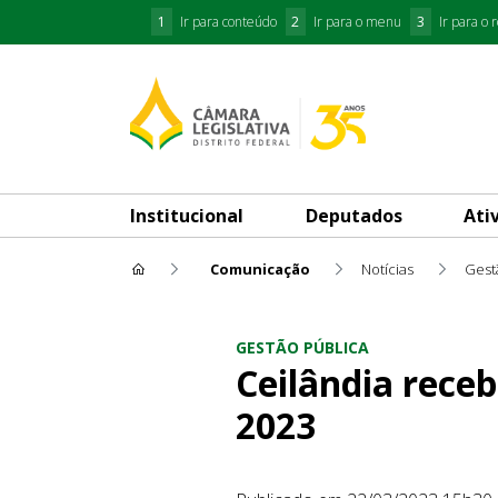
1
Ir para conteúdo
2
Ir para o menu
3
Ir para o 
Institucional
Deputados
Ati
Comunicação
Notícias
Gest
Ceilândia recebe a 1ª edição
GESTÃO PÚBLICA
Ceilândia receb
2023