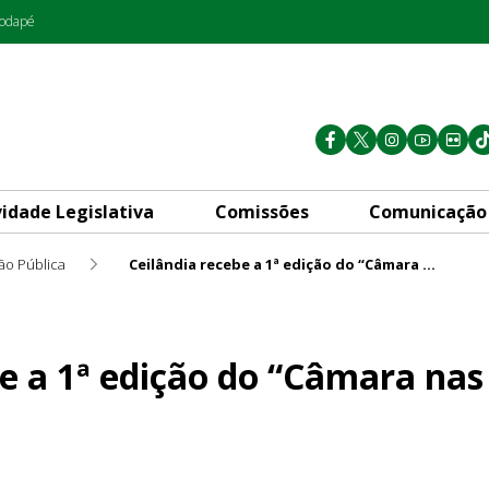
rodapé
vidade Legislativa
Comissões
Comunicação
ão Pública
Ceilândia recebe a 1ª edição do “Câmara nas Cidades” de 2023
 do “Câmara nas Cidades” de 
e a 1ª edição do “Câmara nas