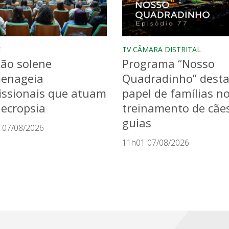
E
TV CÂMARA DISTRITAL
ão solene
Programa “Nosso
enageia
Quadradinho” dest
issionais que atuam
papel de famílias n
ecropsia
treinamento de cãe
guias
 07/08/2026
11h01 07/08/2026