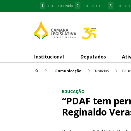
1
Ir para conteúdo
2
Ir para o menu
3
Ir para o 
Institucional
Deputados
Ati
Comunicação
Notícias
Educ
“PDAF tem permitido revoluçã
EDUCAÇÃO
“PDAF tem permi
Reginaldo Vera