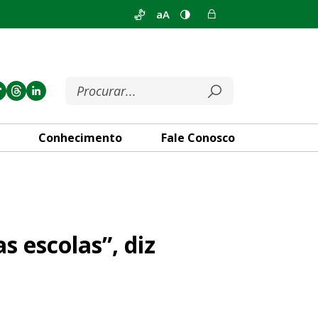
aA
Conhecimento
Fale Conosco
z Reginaldo Veras
s escolas”, diz