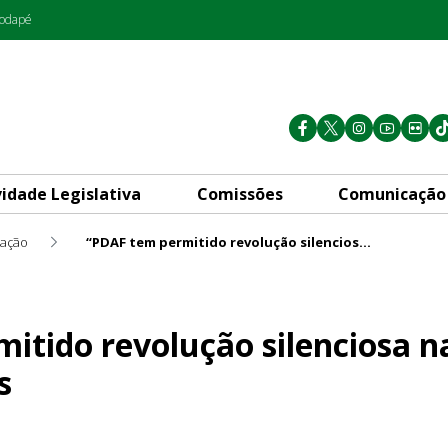
rodapé
vidade Legislativa
Comissões
Comunicação
ação
“PDAF tem permitido revolução silenciosa nas escolas”, diz Reginaldo Veras
o silenciosa nas escolas”, di
tido revolução silenciosa na
s