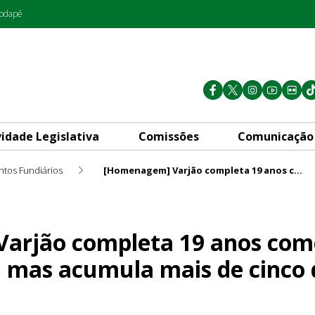
rodapé
vidade Legislativa
Comissões
Comunicação
ntos Fundiários
[Homenagem] Varjão completa 19 anos como região administrativa, mas acumula mais de cinco décadas de história
 19 anos como região admini
arjão completa 19 anos com
, mas acumula mais de cinco