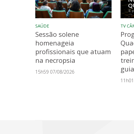
SAÚDE
TV CÂ
Sessão solene
Pro
homenageia
Qua
profissionais que atuam
pape
na necropsia
trei
gui
15h59 07/08/2026
11h01