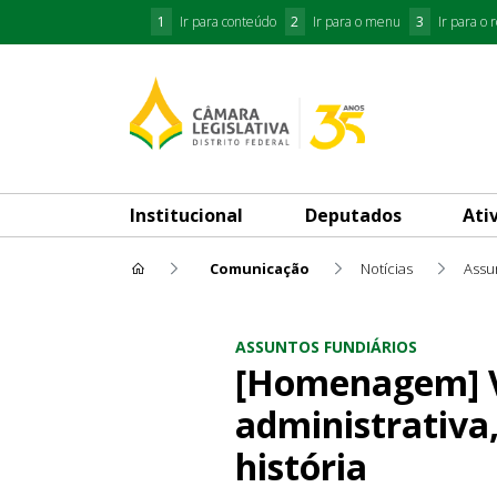
1
Ir para conteúdo
2
Ir para o menu
3
Ir para o 
Institucional
Deputados
Ati
Comunicação
Notícias
Assu
[Homenagem] Varjão completa
ASSUNTOS FUNDIÁRIOS
[Homenagem] V
administrativa
história