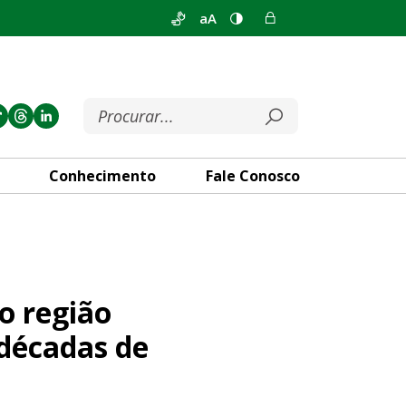
aA
Conhecimento
Fale Conosco
strativa, mas acumula mais 
o região
 décadas de