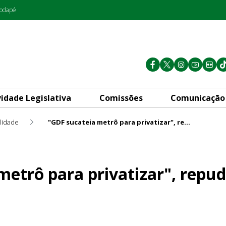
rodapé
vidade Legislativa
Comissões
Comunicação
lidade
"GDF sucateia metrô para privatizar", repudia Max Maciel
ivatizar", repudia Max Macie
metrô para privatizar", repu