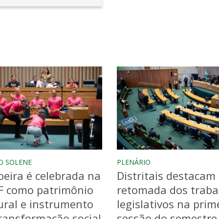
O SOLENE
PLENÁRIO
eira é celebrada na
Distritais destacam
F como patrimônio
retomada dos traba
ural e instrumento
legislativos na prim
ransformação social
sessão do semestre