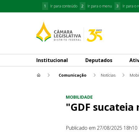
1
Ir para conteúdo
2
Ir para o menu
3
Ir para o 
Institucional
Deputados
Ati
Comunicação
Notícias
Mobi
"GDF sucateia metrô para pr
MOBILIDADE
"GDF sucateia 
Publicado em 27/08/2025 18h10