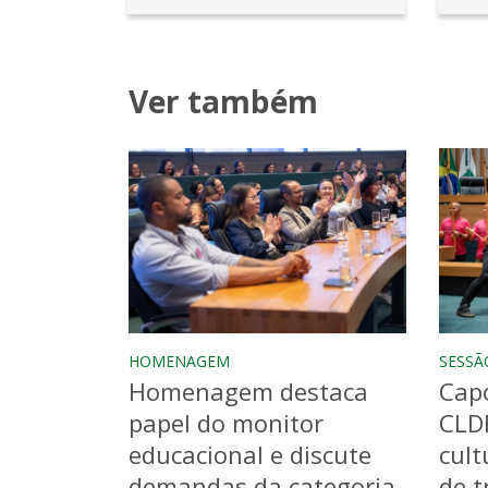
Ver também
HOMENAGEM
SESSÃ
Homenagem destaca
Capo
papel do monitor
CLD
educacional e discute
cult
demandas da categoria
de t