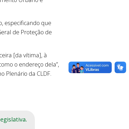
o, especificando que
Geral de Proteção de
ceira [da vítima], à
 como o endereço dela”,
no Plenário da CLDF.
gislativa.