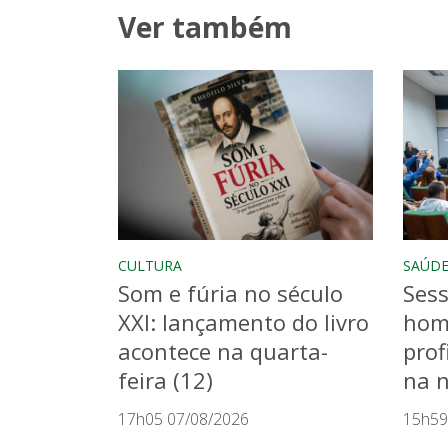
Ver também
CULTURA
SAÚD
Som e fúria no século
Sess
XXI: lançamento do livro
hom
acontece na quarta-
prof
feira (12)
na n
17h05 07/08/2026
15h59