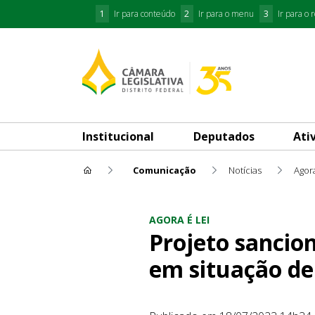
1
Ir para conteúdo
2
Ir para o menu
3
Ir para o 
Institucional
Deputados
Ati
Comunicação
Notícias
Agora
Projeto sancionado assegura 
AGORA É LEI
Projeto sancio
em situação de