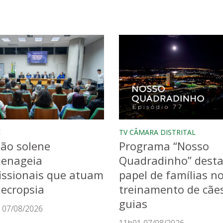
E
TV CÂMARA DISTRITAL
ão solene
Programa “Nosso
enageia
Quadradinho” dest
issionais que atuam
papel de famílias n
ecropsia
treinamento de cãe
guias
 07/08/2026
11h01 07/08/2026