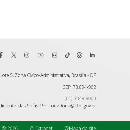
ote 5, Zona Cívico-Administrativa, Brasília - DF
CEP: 70.094-902
(61) 3348-8000
imento: das 9h às 19h - ouvidoria@cl.df.gov.br
2026
Extranet
Mapa do site