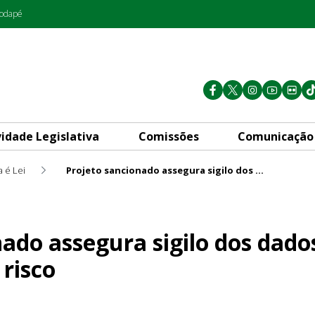
rodapé
vidade Legislativa
Comissões
Comunicação
 é Lei
Projeto sancionado assegura sigilo dos dados de mulheres em situação de risco
sigilo dos dados de mulheres
nado assegura sigilo dos dad
 risco