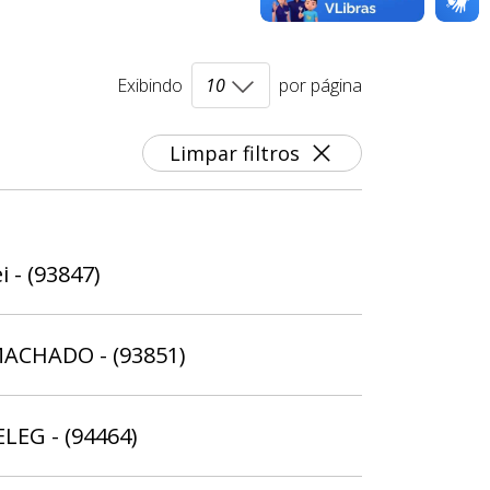
Exibindo
por página
Limpar filtros
i - (93847)
MACHADO - (93851)
ELEG - (94464)