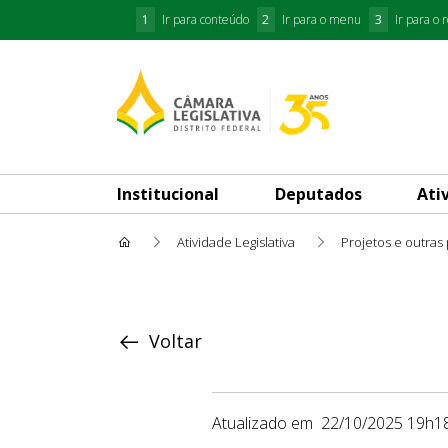
1
Ir para conteúdo
2
Ir para o menu
3
Ir para o 
Institucional
Deputados
Ati
Atividade Legislativa
Projetos e outras
Proposição
Voltar
Atualizado em
22/10/2025 19h1