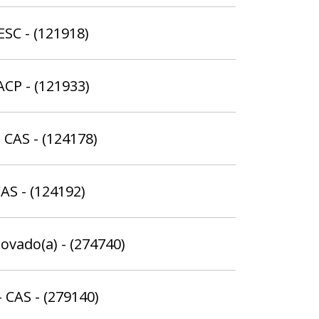
ESC - (121918)
ACP - (121933)
 CAS - (124178)
AS - (124192)
rovado(a) - (274740)
 CAS - (279140)