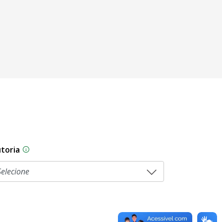
toria
sam por diferentes estágios durante o processo legislati
As proposições legislativas na CLDF podem ser origi