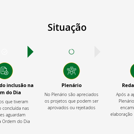
Situação
o inclusão na
Plenário
Reda
m do Dia
No Plenário são apreciados
Após a a
os projetos que podem ser
Plenário
os que tiveram
aprovados ou rejeitados
encami
o concluída nas
elaboração 
es aguardam
na Ordem do Dia