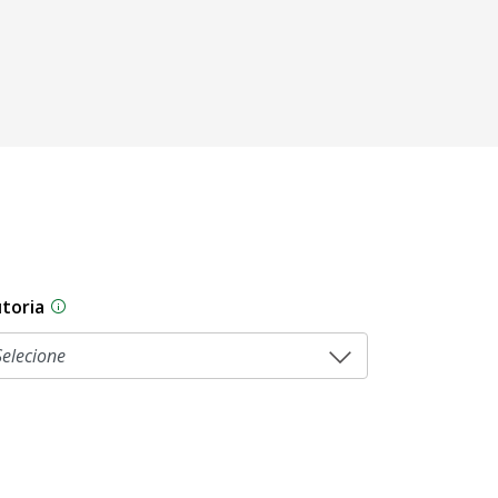
toria
sam por diferentes estágios durante o processo legislati
As proposições legislativas na CLDF podem ser origi