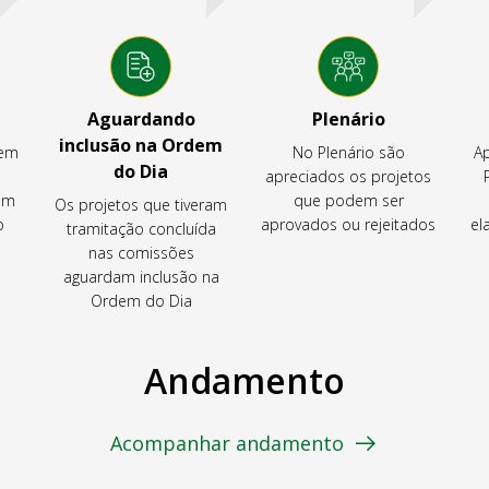
Aguardando
Plenário
inclusão na Ordem
tem
No Plenário são
Ap
do Dia
apreciados os projetos
em
que podem ser
Os projetos que tiveram
o
aprovados ou rejeitados
el
tramitação concluída
nas comissões
aguardam inclusão na
Ordem do Dia
Andamento
Acompanhar andamento