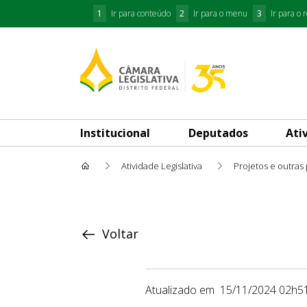
1
Ir para conteúdo
2
Ir para o menu
3
Ir para o 
Institucional
Deputados
Ati
Atividade Legislativa
Projetos e outras
Proposição
Voltar
Atualizado em
15/11/2024 02h5