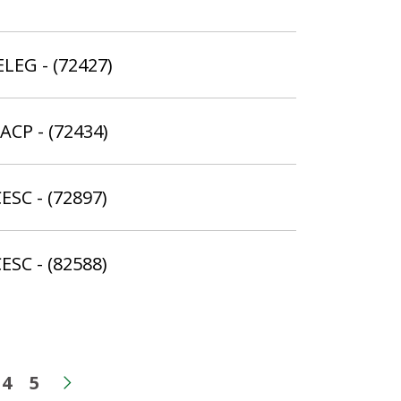
ELEG - (72427)
ACP - (72434)
ESC - (72897)
ESC - (82588)
4
5
na
gina
Página
Página
rior
Próxima página