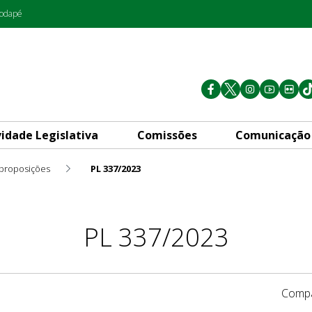
rodapé
vidade Legislativa
Comissões
Comunicação
 proposições
PL 337/2023
PL 337/2023
Compa
1