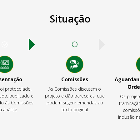
Situação
sentação
Comissões
Aguardand
Orde
foi protocolado,
As Comissões discutem o
ado, publicado e
projeto e dão pareceres, que
Os projet
o às Comissões
podem sugerir emendas ao
tramitaçã
a análise
texto original
comissõ
inclusão 