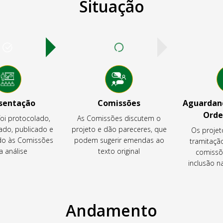
Situação
sentação
Comissões
Aguardand
Orde
foi protocolado,
As Comissões discutem o
ado, publicado e
projeto e dão pareceres, que
Os projet
o às Comissões
podem sugerir emendas ao
tramitaçã
a análise
texto original
comissõ
inclusão 
Andamento