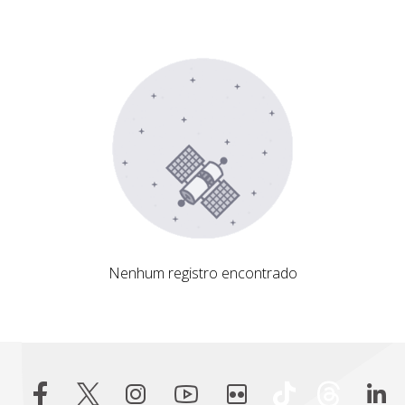
Nenhum registro encontrado
Nenhum registro encontrado