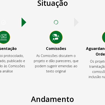
Situação
sentação
Comissões
Aguardand
Orde
foi protocolado,
As Comissões discutem o
ado, publicado e
projeto e dão pareceres, que
Os projet
o às Comissões
podem sugerir emendas ao
tramitaçã
a análise
texto original
comissõ
inclusão 
Andamento