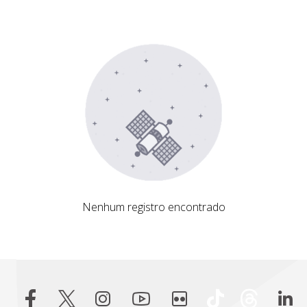
Nenhum registro encontrado
Nenhum registro encontrado