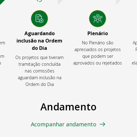
Aguardando
Plenário
inclusão na Ordem
tem
No Plenário são
Ap
do Dia
apreciados os projetos
em
que podem ser
Os projetos que tiveram
o
aprovados ou rejeitados
el
tramitação concluída
nas comissões
aguardam inclusão na
Ordem do Dia
Andamento
Acompanhar andamento