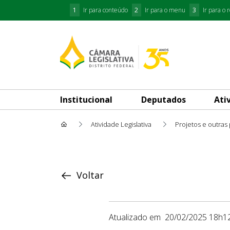
1
Ir para conteúdo
2
Ir para o menu
3
Ir para o 
Institucional
Deputados
Ati
Atividade Legislativa
Projetos e outras
Proposição
Voltar
Atualizado em
20/02/2025 18h1