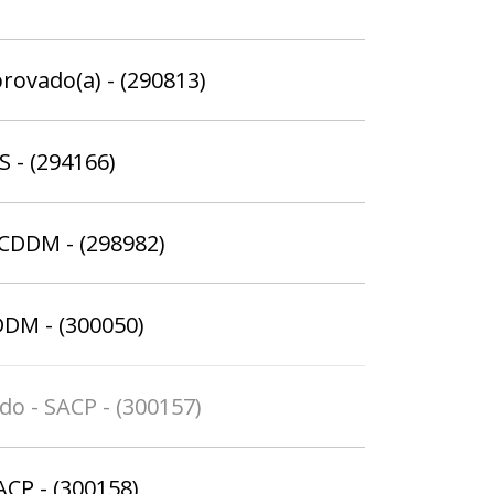
provado(a) - (290813)
S - (294166)
 CDDM - (298982)
DDM - (300050)
do - SACP - (300157)
ACP - (300158)