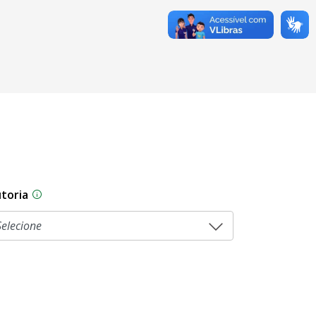
toria
sam por diferentes estágios durante o processo legislati
As proposições legislativas na CLDF podem ser origi