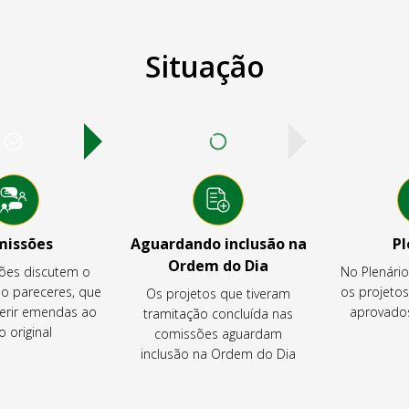
Situação
missões
Aguardando inclusão na
Pl
Ordem do Dia
ões discutem o
No Plenári
ão pareceres, que
os projeto
Os projetos que tiveram
rir emendas ao
aprovados
tramitação concluída nas
o original
comissões aguardam
inclusão na Ordem do Dia