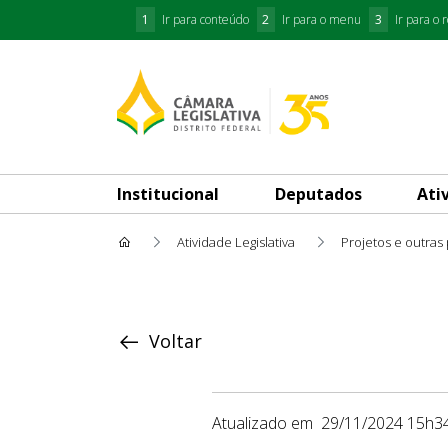
1
Ir para conteúdo
2
Ir para o menu
3
Ir para o 
Institucional
Deputados
Ati
Atividade Legislativa
Projetos e outras
Proposição
Voltar
Atualizado em
29/11/2024 15h3