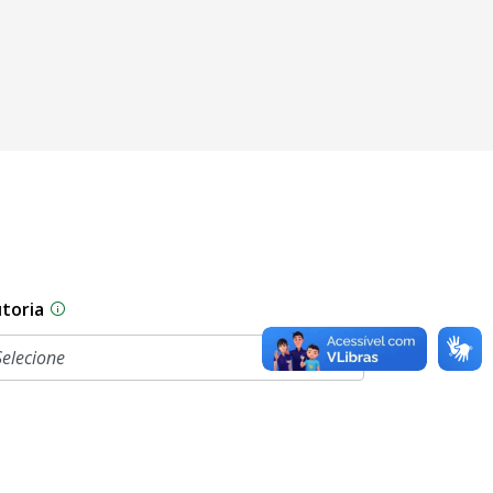
toria
sam por diferentes estágios durante o processo legislati
As proposições legislativas na CLDF podem ser origi