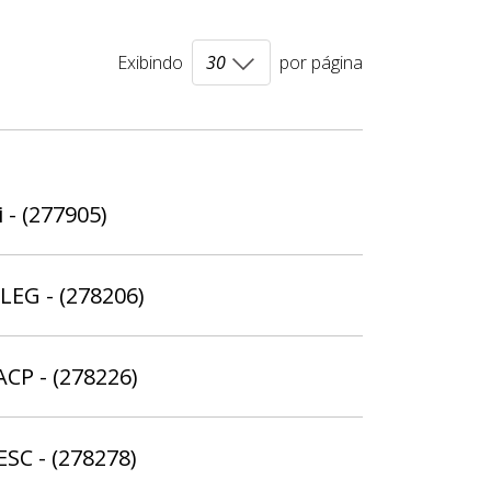
Exibindo
por página
 - (277905)
ELEG - (278206)
ACP - (278226)
ESC - (278278)