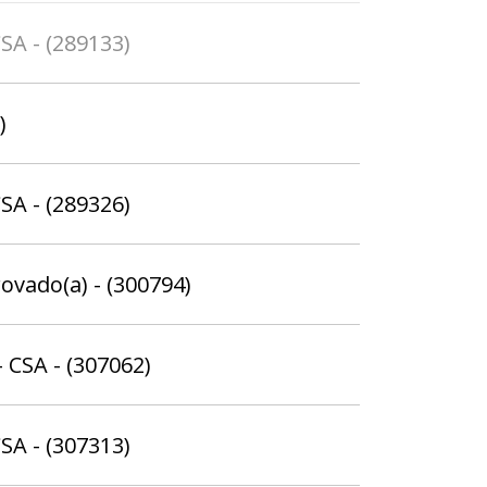
SA - (289133)
)
SA - (289326)
rovado(a) - (300794)
 CSA - (307062)
SA - (307313)