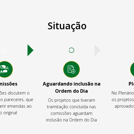
Situação
missões
Aguardando inclusão na
Pl
Ordem do Dia
ões discutem o
No Plenári
ão pareceres, que
os projeto
Os projetos que tiveram
rir emendas ao
aprovados
tramitação concluída nas
o original
comissões aguardam
inclusão na Ordem do Dia