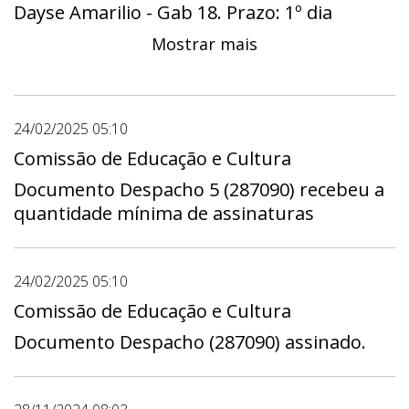
Dayse Amarilio - Gab 18. Prazo: 1º dia
28/11/2024 - 00:00 a último dia 11/12/2024 -
Mostrar mais
23:59
24/02/2025 05:10
Comissão de Educação e Cultura
Documento Despacho 5 (287090) recebeu a
quantidade mínima de assinaturas
24/02/2025 05:10
Comissão de Educação e Cultura
Documento Despacho (287090) assinado.