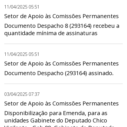
do Deputado Martins Machado - Gab 10,
11/04/2025 05:51
Gabinete do Deputado Robério Negreiros -
Setor de Apoio às Comissões Permanentes
Gab 19, Gabinete do Deputado Roosevelt -
Documento Despacho 8 (293164) recebeu a
Gab 14, Gabinete da Deputada Dayse
quantidade mínima de assinaturas
Amarilio - Gab 18, Gabinete da Deputada
Doutora Jane - Gab 23, Gabinete do
Deputado Gabriel Magno - Gab 16,
11/04/2025 05:51
Gabinete do Deputado Joaquim Roriz Neto -
Gab 04, Gabinete do Deputado Max Maciel -
Setor de Apoio às Comissões Permanentes
Gab 02, Gabinete do Deputado Pastor
Documento Despacho (293164) assinado.
Daniel de Castro - Gab 07, Gabinete da
Deputada Paula Belmonte - Gab 22,
Gabinete do Deputado Pepa - Gab 12,
03/04/2025 07:37
Gabinete do Deputado Ricardo Vale - Gab
Setor de Apoio às Comissões Permanentes
13, Gabinete do Deputado Rogério Morro da
Disponibilização para Emenda, para as
Cruz - Gab 05, Gabinete do Deputado
unidades Gabinete do Deputado Chico
Thiago Manzoni - Gab 08, Gabinete do