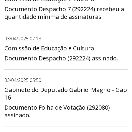
Gab 04, Gabinete do Deputado Max Maciel -
Documento Despacho 7 (292224) recebeu a
Gab 02, Gabinete do Deputado Pastor
quantidade mínima de assinaturas
Daniel de Castro - Gab 07, Gabinete da
Deputada Paula Belmonte - Gab 22,
Gabinete do Deputado Pepa - Gab 12,
03/04/2025 07:13
Gabinete do Deputado Ricardo Vale - Gab
Comissão de Educação e Cultura
13, Gabinete do Deputado Rogério Morro da
Documento Despacho (292224) assinado.
Cruz - Gab 05, Gabinete do Deputado
Thiago Manzoni - Gab 08, Gabinete do
Deputado Wellington Luiz - Gab 17. Prazo:
03/04/2025 05:50
1º dia 04/04/2025 - 00:00 a útimo dia
Gabinete do Deputado Gabriel Magno - Gab
10/04/2025 - 23:59
16
Documento Folha de Votação (292080)
assinado.