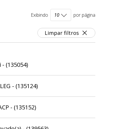
Exibindo
por página
Limpar filtros
 - (135054)
ELEG - (135124)
ACP - (135152)
ovado(a) - (139563)