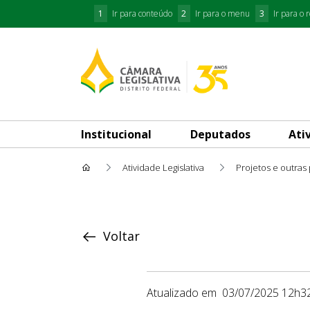
1
Ir para conteúdo
2
Ir para o menu
3
Ir para o 
Institucional
Deputados
Ati
Atividade Legislativa
Projetos e outras
Proposição
Voltar
Atualizado em
03/07/2025 12h3