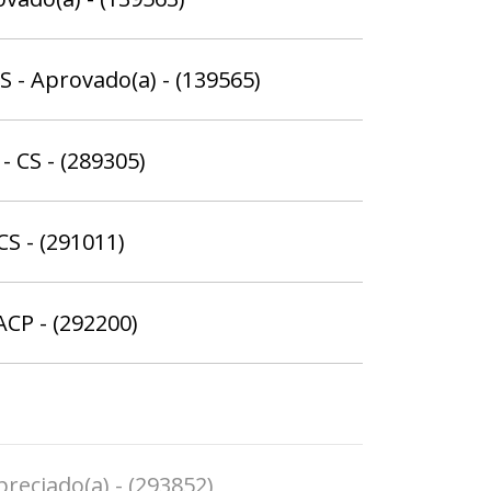
S - Aprovado(a) - (139565)
- CS - (289305)
CS - (291011)
ACP - (292200)
preciado(a) - (293852)