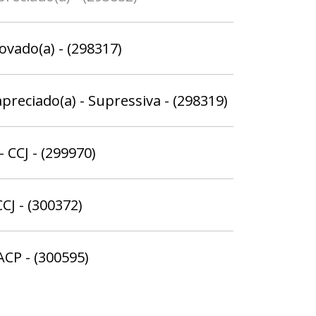
rovado(a) - (298317)
preciado(a) - Supressiva - (298319)
 CCJ - (299970)
CJ - (300372)
ACP - (300595)