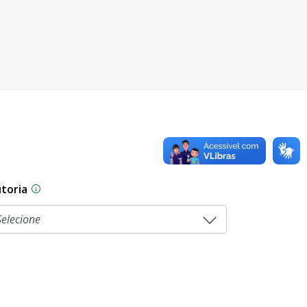
toria
sam por diferentes estágios durante o processo legislati
As proposições legislativas na CLDF podem ser origi